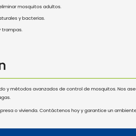
eliminar mosquitos adultos.
turales y bacterias.
y trampas.
on
izado y métodos avanzados de control de mosquitos. Nos as
agas.
mpresa o vivienda. Contáctenos hoy y garantice un ambiente