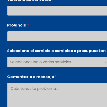
Provincia
*
*
Selecciona el servicio o servicios a presupuestar:
S
e
l
e
c
c
Comentario o mensaje
*
i
o
n
a
p
r
e