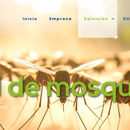
Inicio
Empresa
Servicios
Cl
l de mosqu
itos