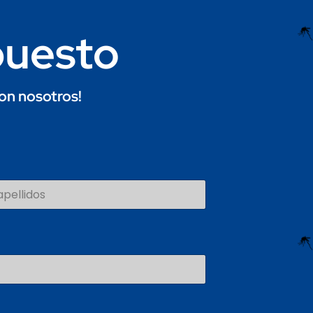
puesto
on nosotros!
os