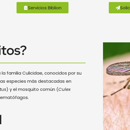
Servicios Biblion
Soli
itos?
a familia Culicidae, conocidos por su
e las especies más destacadas en
tus
) y el mosquito común (
Culex
 hematófagos.
d